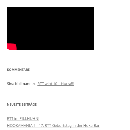
KOMMENTARE
Sina Kollmann
zu
RTT wird 10 – Hurra!!!
NEUESTE BEITRÄGE
RTT im PILLHUHN!
HOOKAMANIA!!! – 17. RTT-Geburtstag in der Hoka-Bar