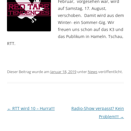
Februar, vorgesehen war, wird
auf Samstag, 17. August,
verschoben. Damit wird aus dem
Winter- ein Sommer-Gig. Wir
freuen uns schon auf das K3 und
das Publikum in Hameln. Tschau,
RTT.
Dieser Beitrag wurde am
Januar 18, 2019
unter
News
veröffentlicht.
Beitragsnavigation
←
RTT wird 10 – Hurra!!!
Radio-Show verpasst? Kein
Problem!!!
→