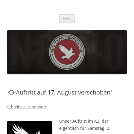
Zum
Inhalt
Red Tape Tendencies
springen
Homepage der Alternative-Rock-Band Red Tape Tendencies
Menü
K3-Auftritt auf 17. August verschoben!
Schreibe eine Antwort
Unser Auftritt im K3, der
eigentlich für Samstag, 2.