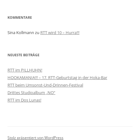
KOMMENTARE
Sina Kollmann
zu
RTT wird 10 – Hurra!!!
NEUESTE BEITRÄGE
RTT im PILLHUHN!
HOOKAMANIA!!! – 17. RTT-Geburtstag in der Hoka-Bar
RTT beim Umsonst-Und-Drinnen-Festival
Drittes Studioalbum „NO“
RTT im Dos Lunas!
Stolz präsentiert von WordPress