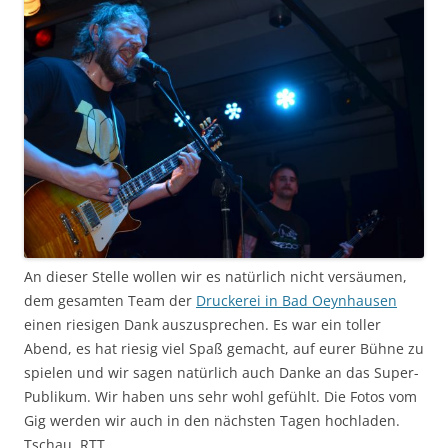
An dieser Stelle wollen wir es natürlich nicht versäumen,
dem gesamten Team der
Druckerei in Bad Oeynhausen
einen riesigen Dank auszusprechen. Es war ein toller
Abend, es hat riesig viel Spaß gemacht, auf eurer Bühne zu
spielen und wir sagen natürlich auch Danke an das Super-
Publikum. Wir haben uns sehr wohl gefühlt. Die Fotos vom
Gig werden wir auch in den nächsten Tagen hochladen.
Tschau, RTT.