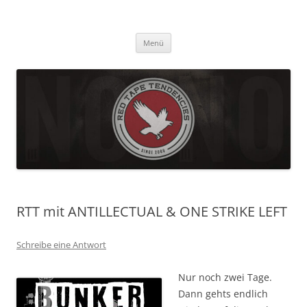
Zum
Inhalt
Red Tape Tendencies
springen
Homepage der Alternative-Rock-Band Red Tape Tendencies
Menü
RTT mit ANTILLECTUAL & ONE STRIKE LEFT
Schreibe eine Antwort
Nur noch zwei Tage.
Dann gehts endlich